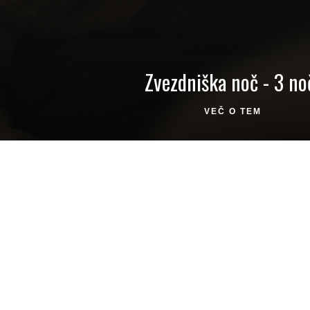
Zvezdniška noč - 3 no
VEČ O TEM
NASLOV
REZERVA
Hotel Zlata Ladjica 5*superior
Hotel Zla
Mestni pristan d.o.o.
Tel.:
+ 3