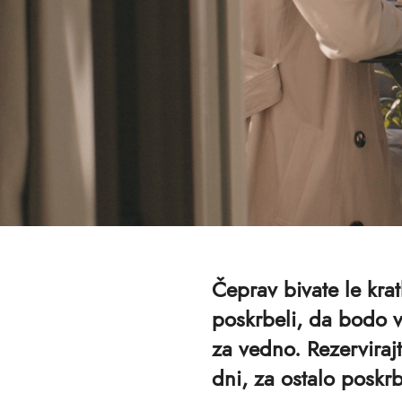
Čeprav bivate le kra
poskrbeli, da bodo v
za vedno. Rezervirajt
dni, za ostalo poskr