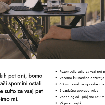
Rezervacija suite za vsaj pet 
tkih pet dni, bomo
Večerno kulinarično doživetje
aši spomini ostali
60 min zasebne uporabe spa
e suito za vsaj pet
Brezplačna uporaba koles
Voden ogled Ljubljane (60 mi
bimo mi.
Vključen zajtrk