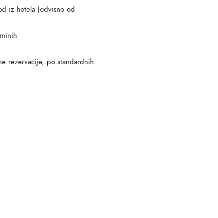
d iz hotela (odvisno od
rminih
e rezervacije, po standardnih