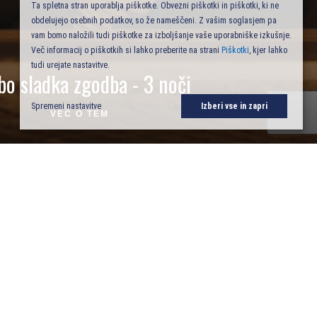
Ta spletna stran uporablja piškotke. Obvezni piškotki in piškotki, ki ne
obdelujejo osebnih podatkov, so že nameščeni. Z vašim soglasjem pa
vam bomo naložili tudi piškotke za izboljšanje vaše uporabniške izkušnje.
Več informacij o piškotkih si lahko preberite na strani
Piškotki
, kjer lahko
tudi urejate nastavitve.
bo sladka zgodba - 3 noči
Spremeni nastavitve
Izberi vse in zapri
VEČ O TEM
DOSEŽKI