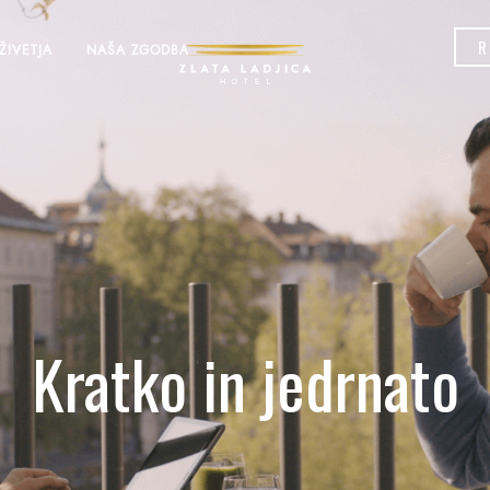
R
ŽIVETJA
NAŠA ZGODBA
Kratko in jedrnato