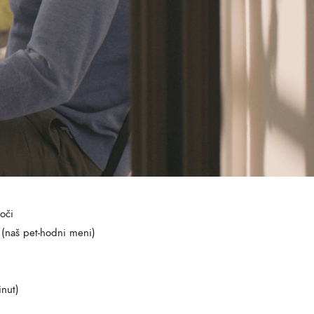
noči
 (naš pet-hodni meni)
nut)