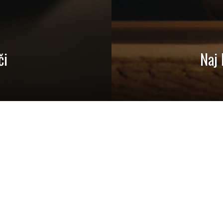
či
Naj 
CIJE
OSTANIMO V STIKU
ta Ladjica 5*superior
Kontaktirajte nas
86 (0)1 421 11 11