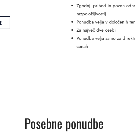
Zgodnji prihod in pozen odho
razpoložljivosti)
Ponudba velja v določenih te
E
Za največ dve osebi
Ponudba velja samo za direktn
cenah
Posebne ponudbe