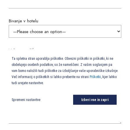
Bivanje v hotelu
Vaše sporočilo
Ta spletna stran uporablja piškotke. Obvezni piškotki in piškotki, ki ne
obdelujejo osebnih podatkov, so že nameščeni. Z vašim soglasjem pa
vam bomo naložili tudi piškotke za izboljšanje vaše uporabniške izkušnje.
Več informacij o piškotkih si lahko preberite na strani
Piškotki
, kjer lahko
tudi urejate nastavitve.
Spremeni nastavitve
Izberi vse in zapri