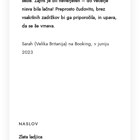
sebe. Zajtrk je bil neverjeten – do večerje
nisva bila lačna! Preprosto čudovito, brez
vsakršnih zadržkov bi ga priporočila, in upava,
da se še
vrneva.
Sarah (Velika Britanija) na Booking, v juniju
2023
NASLOV
Zlata ladjica