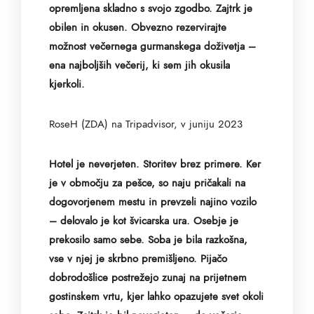
opremljena skladno s svojo zgodbo. Zajtrk je
obilen
in okusen. Obvezno rezervirajte
možnost večernega gurmanskega doživetja –
ena najboljših večerij, ki
sem jih okusila
kjerkoli.
RoseH (ZDA) na Tripadvisor, v juniju 2023
Hotel je neverjeten. Storitev brez primere. Ker
je v območju za pešce, so naju pričakali na
dogovorjenem mestu in prevzeli najino vozilo
– delovalo je kot švicarska ura. Osebje je
prekosilo samo
sebe. Soba je bila razkošna,
vse v njej je skrbno premišljeno. Pijačo
dobrodošlice postrežejo zunaj na
prijetnem
gostinskem vrtu, kjer lahko opazujete svet okoli