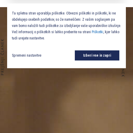
Ta spletna stran uporablja piškotke. Obvezni piškotki in piškotki, ki ne
obdelujejo osebnih podatkov, so že nameščeni. Z vašim soglasjem pa
vam bomo naložili tudi piškotke za izboljšanje vaše uporabniške izkušnje.
Več informacij o piškotkih si lahko preberite na strani
Piškotki
, kjer lahko
tudi urejate nastavitve.
NASLEDNJI ČLANEK
PREJŠNJI ČLANEK
Spremeni nastavitve
Izberi vse in zapri