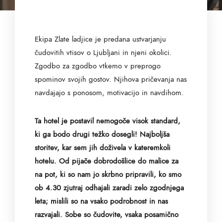
Ekipa Zlate ladjice je predana ustvarjanju
čudovitih vtisov o Ljubljani in njeni okolici.
Zgodbo za zgodbo vtkemo v preprogo
spominov svojih gostov. Njihova pričevanja nas
navdajajo s ponosom, motivacijo in navdihom.
Ta hotel je postavil nemogoče visok standard,
ki ga bodo drugi težko dosegli! Najboljša
storitev, kar
sem jih doživela v kateremkoli
hotelu. Od pijače dobrodošlice do malice za
na pot, ki so nam jo skrbno
pripravili, ko smo
ob 4.30 zjutraj odhajali zaradi zelo zgodnjega
leta; mislili so na vsako podrobnost in
nas
razvajali. Sobe so čudovite, vsaka posamično