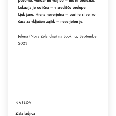
pozorno, vendar ne vsiljivo – nič ni pretežko.
Lokacija je odlična – v središču prelepe
Ljubljane. Hrana neverjetna – pustite si veliko
časa za vključen zajtrk – neverjeten je.
Jelena (Nova Zelandija) na Booking, September
2023
NASLOV
Zlata ladjica