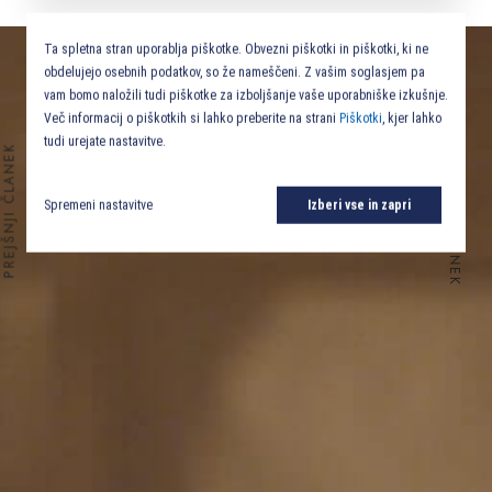
Ta spletna stran uporablja piškotke. Obvezni piškotki in piškotki, ki ne
obdelujejo osebnih podatkov, so že nameščeni. Z vašim soglasjem pa
vam bomo naložili tudi piškotke za izboljšanje vaše uporabniške izkušnje.
Več informacij o piškotkih si lahko preberite na strani
Piškotki
, kjer lahko
tudi urejate nastavitve.
NASLEDNJI ČLANEK
PREJŠNJI ČLANEK
Spremeni nastavitve
Izberi vse in zapri